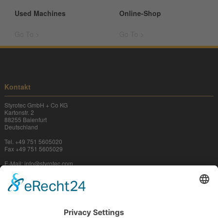
Used Machines
Online-Shop
Go To >
Go To >
Kontakt
Styrotec GmbH + Co KG
Kartonstr. 2
88255 Baienfurt
Deutschland
Tel. +49 751 5605020
Fax +49 751 5605029
E-Mail:
info@
styrotec.com
We need your consent to load the