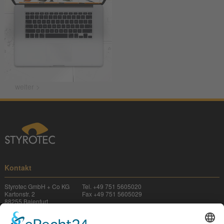
weiter >
Kontakt
Styrotec GmbH + Co KG
Tel. +49 751 5605020
Kartonstr. 2
Fax +49 751 5605029
88255 Baienfurt
Deutschland
E-Mail:
info@
styrotec.com