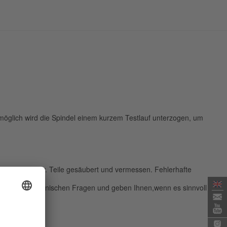
öglich wird die Spindel einem kurzem Testlauf unterzogen, um
igen Stellen bzw. Teile gesäubert und vermessen. Fehlerhafte
n wir Sie in technischen Fragen und geben Ihnen,wenn es sinnvoll