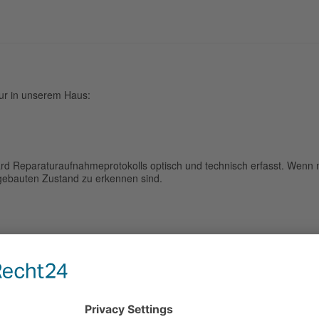
tur in unserem Haus:
d Reparaturaufnahmeprotokolls optisch und technisch erfasst. Wenn m
gebauten Zustand zu erkennen sind.
stzustandes der Bauteile, wird die Spindel komplett zerlegt. Die wicht
der Kostenvoranschlag für die Reparatur erstellt. Weitergehend berate
indel für Ihren Fertigungsprozess