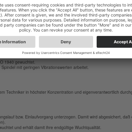
eigabe. Nur nach vorhergehender Rücksprache und Freigabe Ihrerseits w
ommissioniert bzw. beschafft. Ebenso erfolgt die Überholung der versc
 Teile nicht möglich sein, werden diese von uns für Sie neu produziert.
ISO 1940 gewuchtet.
Spindel mit geringen Vibrationswerten arbeitet.
m Techniker in höchster Konzentration und eigenverantwortlich durchg
ngslauf bzw. Einlaufvorgang unterzogen. Damit wird abgesichert, daß d
en).
chtet und erhält damit ihre endgültige Wuchtqualität.