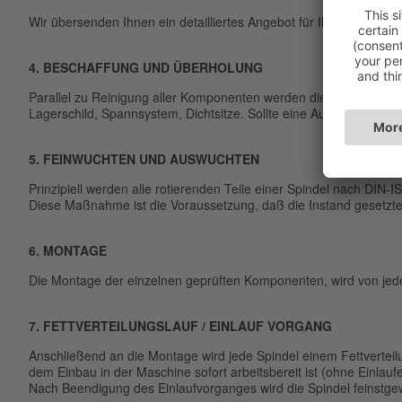
Wir übersenden Ihnen ein detailliertes Angebot für Ihre Kostenfr
4. BESCHAFFUNG UND ÜBERHOLUNG
Parallel zu Reinigung aller Komponenten werden die Ersatzteile k
Lagerschild, Spannsystem, Dichtsitze. Sollte eine Aufarbeitung der
5. FEINWUCHTEN UND AUSWUCHTEN
Prinzipiell werden alle rotierenden Teile einer Spindel nach DIN-
Diese Maßnahme ist die Voraussetzung, daß die Instand gesetzte 
6. MONTAGE
Die Montage der einzelnen geprüften Komponenten, wird von jede
7. FETTVERTEILUNGSLAUF / EINLAUF VORGANG
Anschließend an die Montage wird jede Spindel einem Fettverteilu
dem Einbau in der Maschine sofort arbeitsbereit ist (ohne Einlauf
Nach Beendigung des Einlaufvorganges wird die Spindel feinstgewu