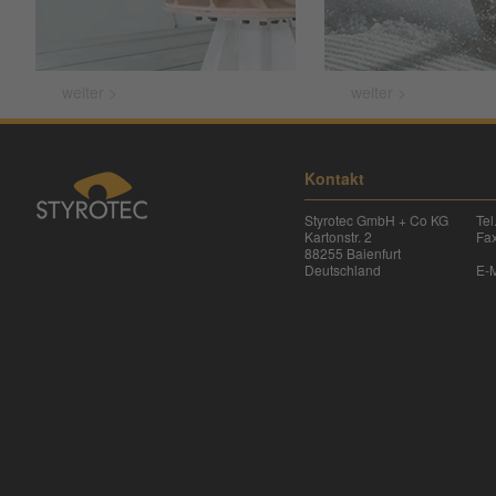
weiter >
weiter >
Kontakt
Styrotec GmbH + Co KG
Te
Kartonstr. 2
Fa
88255 Baienfurt
Deutschland
E-M