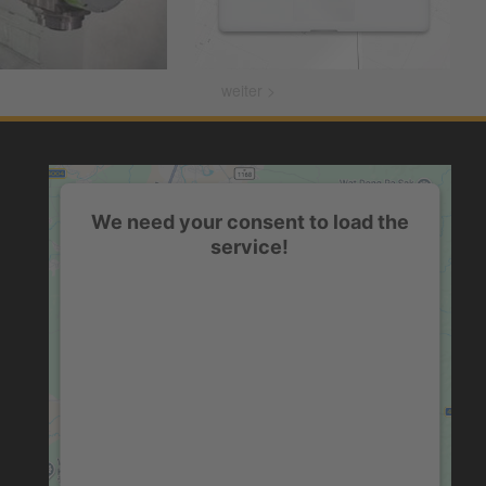
weiter >
We need your consent to load the
service!
This content is not permitted to load due to
trackers that are not disclosed to the visitor.
The website owner needs to setup the site
with their CMP to add this content to the list
of technologies used.
powered by
Usercentrics Consent
Management Platform
&
eRecht24