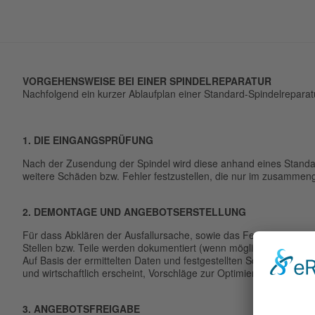
VORGEHENSWEISE BEI EINER SPINDELREPARATUR
Nachfolgend ein kurzer Ablaufplan einer Standard-Spindelrepara
1. DIE EINGANGSPRÜFUNG
Nach der Zusendung der Spindel wird diese anhand eines Standar
weitere Schäden bzw. Fehler festzustellen, die nur im zusammen
2. DEMONTAGE UND ANGEBOTSERSTELLUNG
Für dass Abklären der Ausfallursache, sowie das Feststellen des I
Stellen bzw. Teile werden dokumentiert (wenn möglich mit Foto).
Auf Basis der ermittelten Daten und festgestellten Schäden wird 
und wirtschaftlich erscheint, Vorschläge zur Optimierung Ihrer Sp
3. ANGEBOTSFREIGABE