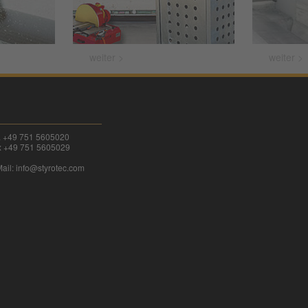
weiter >
weiter >
l. +49 751 5605020
x +49 751 5605029
ail:
info@
styrotec.com