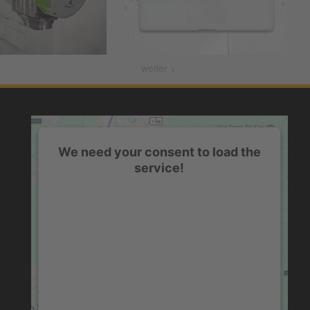
weiter >
We need your consent to load the
service!
This content is not permitted to load due to
trackers that are not disclosed to the visitor.
The website owner needs to setup the site
with their CMP to add this content to the list
of technologies used.
powered by
Usercentrics Consent
Management Platform
&
eRecht24