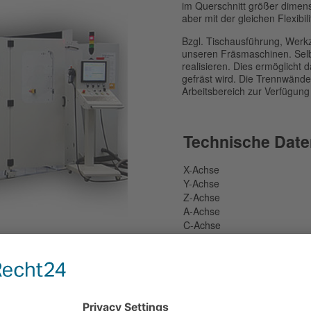
im Querschnitt größer dimens
aber mit der gleichen Flexibil
Bzgl. Tischausführung, Werkze
unseren Fräsmaschinen. Selb
realisieren. Dies ermöglicht
gefräst wird. Die Trennwände 
Arbeitsbereich zur Verfügung 
Technische Date
X-Achse
Y-Achse
Z-Achse
A-Achse
C-Achse
Spindelleistung
Spindeldrehzahl
Steuerung
Technische Änderungen vorb