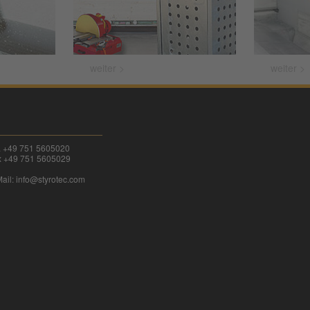
weiter >
weiter >
l. +49 751 5605020
x +49 751 5605029
ail:
info@
styrotec.com