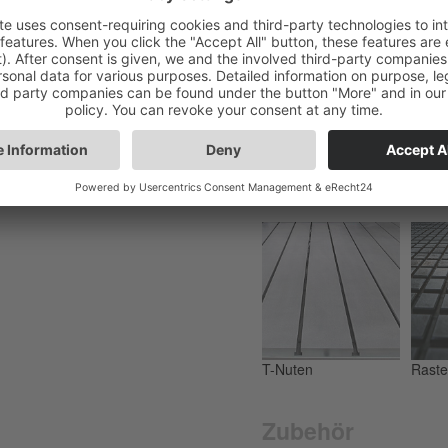
Tische
T-Nuten
Raste
Zubehör