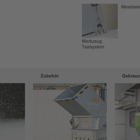
Messtast
Werkzeug
Tastsystem
Zubehör
Gebrau