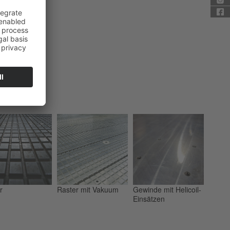
r
Raster mit Vakuum
Gewinde mit Helicoil-
Einsätzen