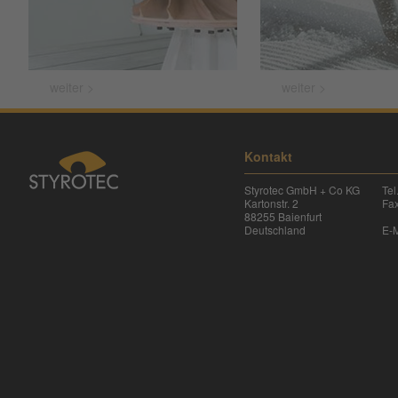
weiter >
weiter >
Kontakt
Styrotec GmbH + Co KG
Te
Kartonstr. 2
Fa
88255 Baienfurt
Deutschland
E-M