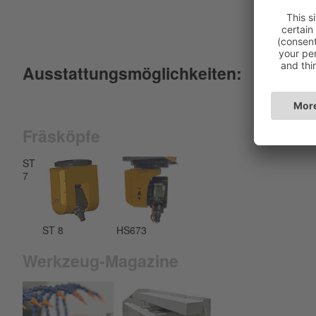
Ausstattungsmöglichkeiten:
Fräsköpfe
ST
7
ST 8
HS673
Werkzeug-Magazine