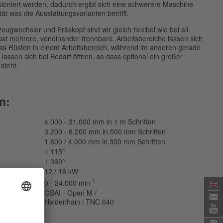
ioniert werden, dadurch ergibt sich eine schwerere Maschine
ität was die Ausstattungsvarianten betrifft.
ugwechsler und Fräskopf sind wir gleich flexibel wie bei all
st mehrere, voneinander trennbare, Arbeitsbereiche lassen sich
 das Rüsten in einem Arbeitsbereich, während im anderen gerade
lassen sich bei Bedarf öffnen, so dass optional ein großer
steht.
n:
4.000 - 31.000 mm in 1 m Schritten
3.200 - 8.200 mm in 500 mm Schritten
1.600 / 4.000 mm in 300 mm Schritten
± 115°
± 360°
12 / 18 kW
-1
0 - 24.000 min
OSAI - Open M /
Heidenhain i TNC 640
ehalten.