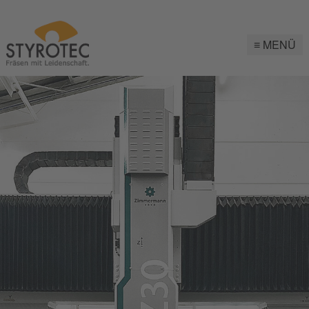
≡
MENÜ