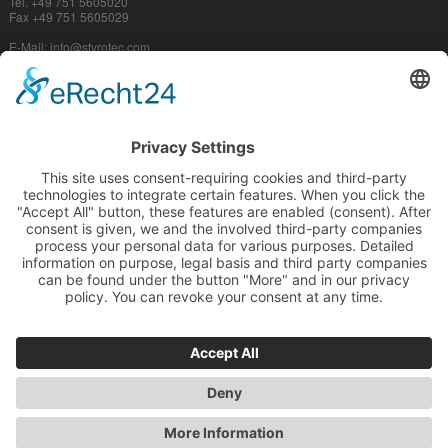
Tel. +49 751 5605020
Fax +49 751 5605029
E-Mail:
info@
styrotec.com
We need your consent to load the
service!
This content is not permitted to load due to trackers
that are not disclosed to the visitor. The website owner
needs to setup the site with their CMP to add this
content to the list of technologies used.
powered by
Usercentrics Consent Management
Platform
&
eRecht24
© 2023 STYROTEC GmbH + Co. KG